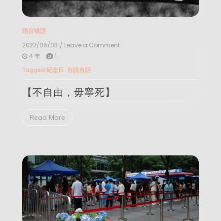
喵言喵語
2022/06/03
/ Leave a Comment
on
【不
4 年
1
自
Tagged
紀念日
,
自說自話
由，
毋
【不自由，毋寧死】
寧
死】
Read More