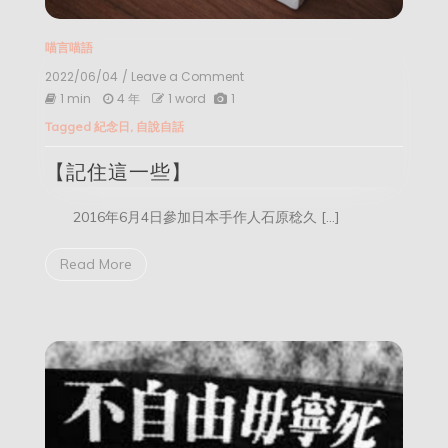
喵言喵語
2022/06/04
/ Leave a Comment
on
【記
1 min
4 年
1 word
1
住
Tagged
紀念日
,
自說自話
這
一
【記住這一些】
些】
2016年6月4日參加日本手作人石原稔久 […]
Read More