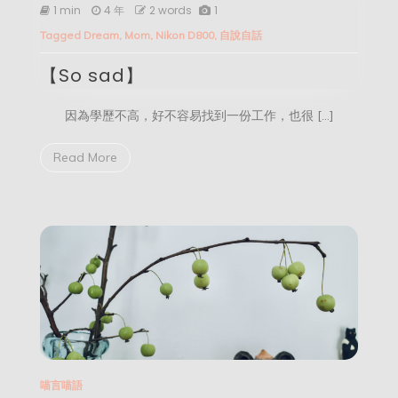
sad】
1 min
4 年
2 words
1
Tagged
Dream
,
Mom
,
Nikon D800
,
自說自話
【So sad】
因為學歷不高，好不容易找到一份工作，也很 […]
Read More
喵言喵語