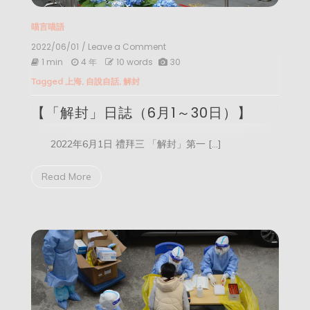
喵言喵語
2022/06/01
/ Leave a Comment
on
【「解
1 min
4 年
10 words
30
封」
Tagged
上海
,
自說自話
,
解封
日
誌
【「解封」日誌（6月1～30日）】
（6
月
1
2022年6月1日 禮拜三 「解封」第一 […]
～
30
日）】
Read More