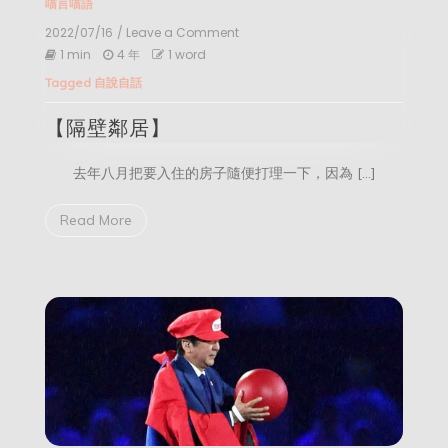
喵言喵語
2022/07/16
/ Leave a Comment
on
【隔
1 min
4 年
1 word
壁
Tagged
自說自話
鄰
居】
【隔壁鄰居】
去年八月把要入住的房子隨便打理一下，因為 […]
Read More