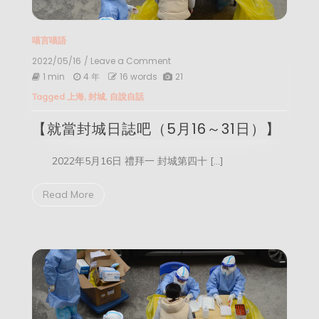
喵言喵語
2022/05/16
/ Leave a Comment
on
【就
1 min
4 年
16 words
21
當
Tagged
上海
,
封城
,
自說自話
封
城
【就當封城日誌吧（5月16～31日）】
日
誌
吧
2022年5月16日 禮拜一 封城第四十 […]
（5
月
16
Read More
～
31
日）】