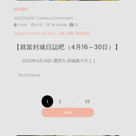
喵言喵語
2022/04/16
/ Leave a Comment
on
【就
1 min
4 年
14 words
12
當
Tagged
iPhone XS Max
,
上海
,
封城
,
自說自話
封
城
【就當封城日誌吧（4月16～30日）】
日
誌
吧
2022年4月16日 禮拜六 封城第十六 […]
（4
月
16
Read More
～
30
日）】
文
1
2
…
15
章
Next
分