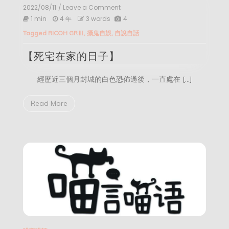
2022/08/11
/ Leave a Comment
on
【死
1 min
4 年
3 words
4
宅
Tagged
RICOH GRⅢ
,
攝鬼自娛
,
自說自話
在
家
【死宅在家的日子】
的
日
子】
經歷近三個月封城的白色恐佈過後，一直處在 […]
Read More