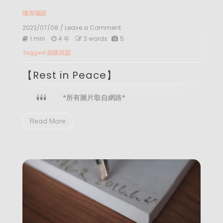
喵言喵語
2022/07/08
/ Leave a Comment
on
【Rest
1 min
4 年
3 words
5
in
Tagged
自說自話
Peace】
【Rest in Peace】
🕯️🕯️🕯️ *所有圖片取自網路*
Read More