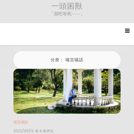
Skip
一頭困獸
to
「混吃等死⋯⋯」
content
分类：
喵言喵語
喵言喵語
2022/09/12
【So
有 4 条评论