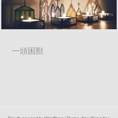
一頭困獸
Proudly powered by WordPress
|
Theme :
New Blog a free