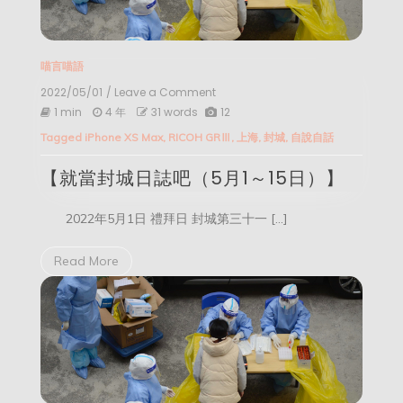
喵言喵語
2022/05/01
/ Leave a Comment
on
【就
1 min
4 年
31 words
12
當
Tagged
iPhone XS Max
,
RICOH GRⅢ
,
上海
,
封城
,
自說自話
封
城
【就當封城日誌吧（5月1～15日）】
日
誌
吧
2022年5月1日 禮拜日 封城第三十一 […]
（5
月
1
Read More
～
15
日）】