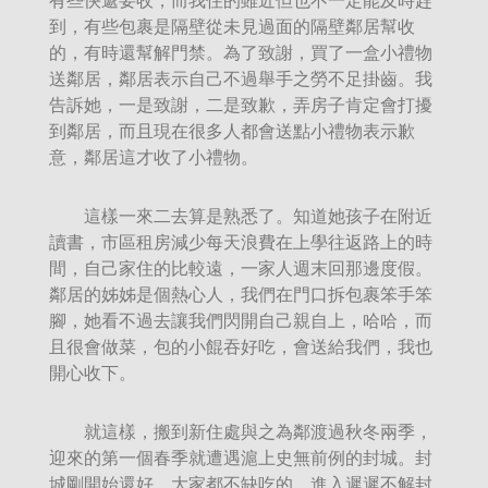
有些快遞要收，而我住的雖近但也不一定能及時趕
到，有些包裹是隔壁從未見過面的隔壁鄰居幫收
的，有時還幫解門禁。為了致謝，買了一盒小禮物
送鄰居，鄰居表示自己不過舉手之勞不足掛齒。我
告訴她，一是致謝，二是致歉，弄房子肯定會打擾
到鄰居，而且現在很多人都會送點小禮物表示歉
意，鄰居這才收了小禮物。
這樣一來二去算是熟悉了。知道她孩子在附近
讀書，市區租房減少每天浪費在上學往返路上的時
間，自己家住的比較遠，一家人週末回那邊度假。
鄰居的姊姊是個熱心人，我們在門口拆包裹笨手笨
腳，她看不過去讓我們閃開自己親自上，哈哈，而
且很會做菜，包的小餛吞好吃，會送給我們，我也
開心收下。
就這樣，搬到新住處與之為鄰渡過秋冬兩季，
迎來的第一個春季就遭遇滬上史無前例的封城。封
城剛開始還好，大家都不缺吃的，進入遲遲不解封