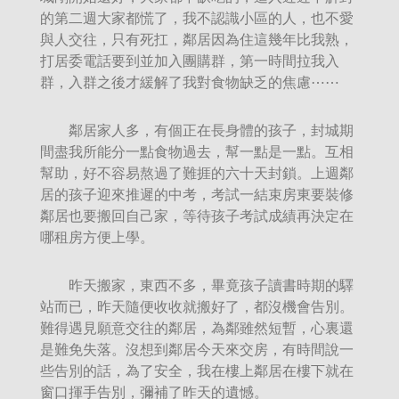
的第二週大家都慌了，我不認識小區的人，也不愛
與人交往，只有死扛，鄰居因為住這幾年比我熟，
打居委電話要到並加入團購群，第一時間拉我入
群，入群之後才緩解了我對食物缺乏的焦慮⋯⋯
鄰居家人多，有個正在長身體的孩子，封城期
間盡我所能分一點食物過去，幫一點是一點。互相
幫助，好不容易熬過了難捱的六十天封鎖。上週鄰
居的孩子迎來推遲的中考，考試一結束房東要裝修
鄰居也要搬回自己家，等待孩子考試成績再決定在
哪租房方便上學。
昨天搬家，東西不多，畢竟孩子讀書時期的驛
站而已，昨天隨便收收就搬好了，都沒機會告別。
難得遇見願意交往的鄰居，為鄰雖然短暫，心裏還
是難免失落。沒想到鄰居今天來交房，有時間說一
些告別的話，為了安全，我在樓上鄰居在樓下就在
窗口揮手告別，彌補了昨天的遺憾。