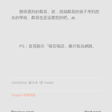
難得遇到好鄰居。就，祝福鄰居的孩子考到想
去的學校。鄰居也是這麼想的吧。🙏
PS：首頁顯示「喵言喵語」圖片取自網路。
4 年
1 word
2022/07/16
Tagged
自說自話
Previous post
Next post