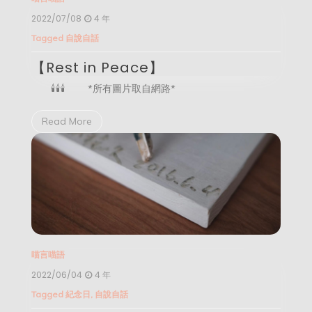
2022/07/08
4 年
Tagged
自說自話
【Rest in Peace】
🕯️🕯️🕯️ *所有圖片取自網路*
Read More
喵言喵語
2022/06/04
4 年
Tagged
紀念日
,
自說自話