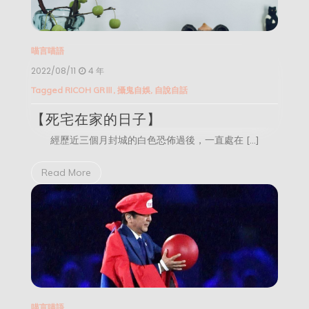
喵言喵語
2022/08/11
4 年
Tagged
RICOH GRⅢ
,
攝鬼自娛
,
自說自話
【死宅在家的日子】
經歷近三個月封城的白色恐佈過後，一直處在 […]
Read More
喵言喵語