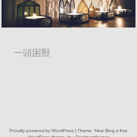
一頭困獸
Proudly powered by WordPress
|
Theme :
New Blog a free
WordPress theme
: by :
Postmagthemes