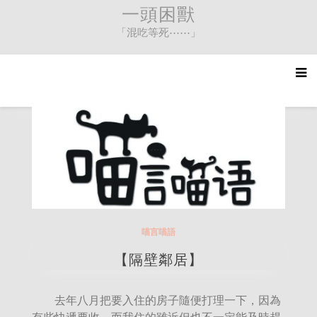
Skip
一頭困獸
to
「混吃等死⋯⋯」
content
喵言喵語
【隔壁鄰居】
去年八月把要入住的房子隨便打理一下，因為