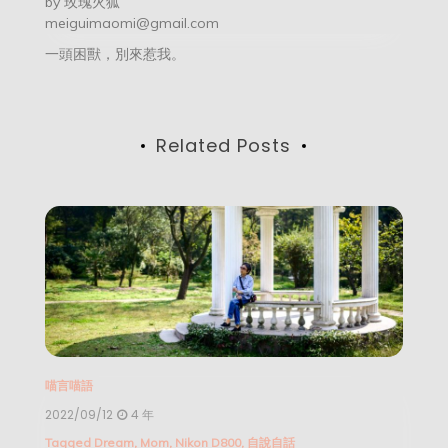
by
玫瑰火狐
meiguimaomi@gmail.com
一頭困獸，別來惹我。
Related Posts
喵言喵語
2022/09/12
4 年
Tagged
Dream
,
Mom
,
Nikon D800
,
自說自話