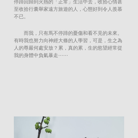
停蹄回歸到火熱的「正常」生活中去，收拾心情甚
至收拾行囊舉家遠方旅遊的人，心態好到令人羨慕
不已。
而我，只有馬不停蹄的憂傷和看不見的未來。
有時我也努力向神經大條的人學習，可是，生之為
人的尊嚴何處安放？累，真的累，生的慾望經常從
我的身體中負氣暴走⋯⋯