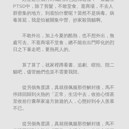
PTSD中，除了剪髮，不敢堂食、逛商場，不去人
群密集的地方。到底怕什麼呢？當然不是病毒。病
毒算屁，我是怕被關集中營、抄家殺我貓啊。
不敢外出，加上今夏的酷熱，也不想外出，無
處可去。不逛商場不堂食，總不能在出門即化的烈
日之下暴走吧，要熱死人的。
算了算了，就家裡蹲看書、追劇、瞎拍、陪二
貓吧，儘管她們也並不需要我陪。
從另個角度講，真就很佩服那些解封後，馬不
停蹄回歸到火熱的「正常」生活中去，收拾心情甚
至收拾行囊舉家遠方旅遊的人，心態好到令人羨慕
不已。
從另個角度講，真就很佩服那些解封後，馬不