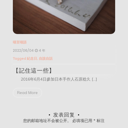
喵言喵語
2022/06/04
4 年
Tagged
紀念日
,
自說自話
【記住這一些】
2016年6月4日參加日本手作人石原稔久 […]
Read More
发表回复
您的邮箱地址不会被公开。
必填项已用
*
标注