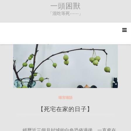
Skip
一頭困獸
to
「混吃等死⋯⋯」
content
喵言喵語
【死宅在家的日子】
經歷近三個月封城的白色恐佈過後，一直處在