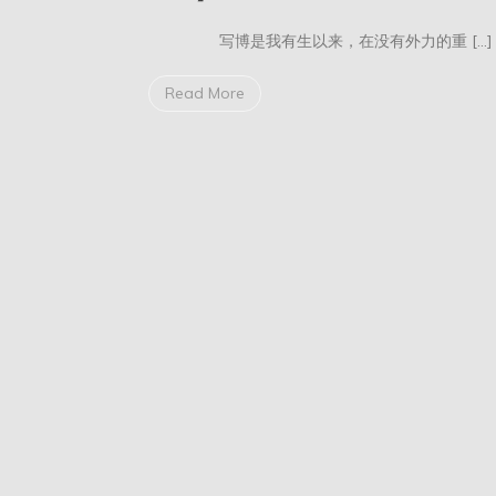
运
的
写博是我有生以来，在没有外力的重 […]
深
渊
OST】
Read More