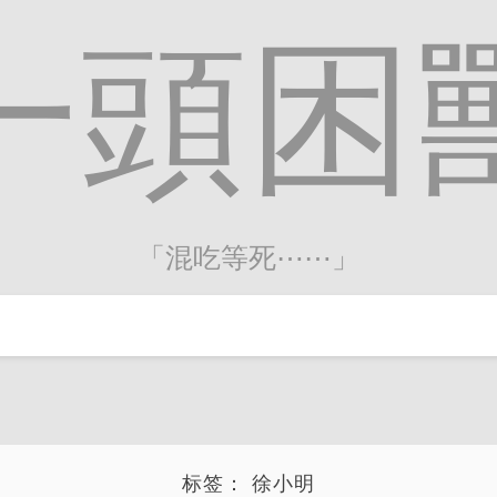
一頭困
「混吃等死⋯⋯」
标签：
徐小明