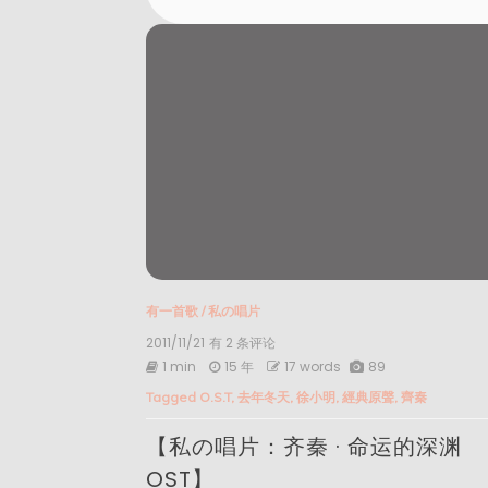
有一首歌
/
私の唱片
2011/11/21
【私
有 2 条评论
の
1 min
15 年
17 words
89
唱
Tagged
O.S.T
,
去年冬天
,
徐小明
,
經典原聲
,
齊秦
片：
齐
【私の唱片：齐秦 · 命运的深渊
秦
·
OST】
命