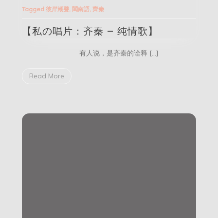
の
Tagged
彼岸潮聲
,
閩南語
,
齊秦
唱
片：
【私の唱片：齐秦 – 纯情歌】
齐
秦
–
有人说，是齐秦的诠释 […]
纯
情
歌】
Read More