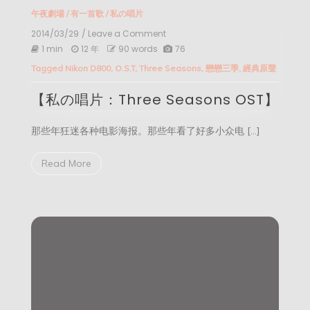
午夜劇場
/
有一首歌
/
私の唱片
2014/03/29
/ Leave a Comment
on
【私
1 min
12 年
90 words
76
の
Tagged
Nikon D800
,
O.S.T
,
Three Seasons
,
戀戀三季
,
經典原聲
唱
片：
【私の唱片：Three Seasons OST】
Three
Seasons
OST】
那些年狂迷各种电影海报。那些年看了好多小众电 […]
Read More