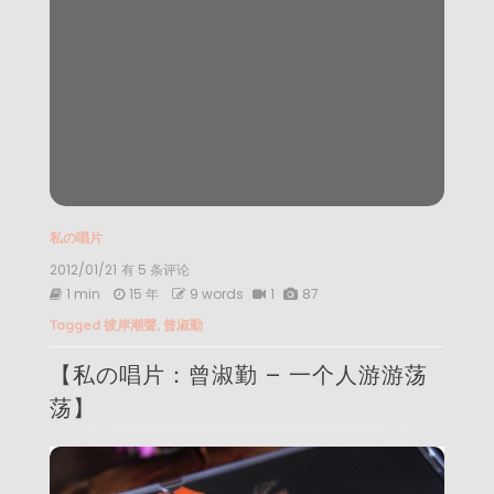
私の唱片
2012/01/21
【私
有 5 条评论
の
1 min
15 年
9 words
1
87
唱
Tagged
彼岸潮聲
,
曾淑勤
片：
曾
【私の唱片：曾淑勤 – 一个人游游荡
淑
勤
荡】
–
一
个
人
游