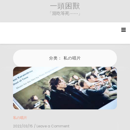
Skip
一頭困獸
to
「混吃等死⋯⋯」
content
分类：
私の唱片
私の唱片
2022/03/15
/ Leave a Comment
on