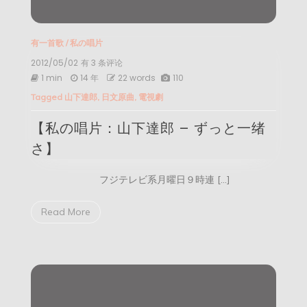
有一首歌
/
私の唱片
2012/05/02
【私
有 3 条评论
の
1 min
14 年
22 words
110
唱
Tagged
山下達郎
,
日文原曲
,
電視劇
片：
山
【私の唱片：山下達郎 – ずっと一绪
下
達
さ】
郎
–
ず
フジテレビ系月曜日９時連 […]
っ
と
一
Read More
绪
さ】