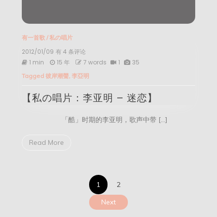
有一首歌
/
私の唱片
2012/01/09
【私
有 4 条评论
の
1 min
15 年
7 words
1
35
唱
Tagged
彼岸潮聲
,
李亞明
片：
李
【私の唱片：李亚明 – 迷恋】
亚
明
–
「酷」时期的李亚明，歌声中带 […]
迷
恋】
Read More
文
1
2
章
Next