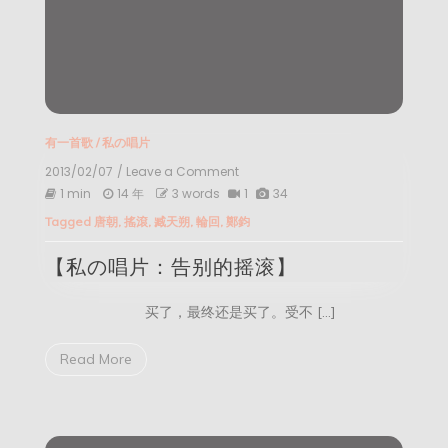
有一首歌
/
私の唱片
2013/02/07
/ Leave a Comment
on
【私
1 min
14 年
3 words
1
34
の
Tagged
唐朝
,
搖滾
,
臧天朔
,
輪回
,
鄭鈞
唱
片：
【私の唱片：告别的摇滚】
告
别
的
买了，最终还是买了。受不 […]
摇
滚】
Read More