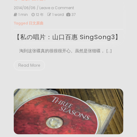
2014/06/06
/ Leave a Comment
on
【私
1 min
12 年
1 word
37
の
Tagged
日文原曲
唱
片：
【私の唱片：山口百惠 SingSong3】
山
口
百
淘到这张碟真的很很很开心。虽然是张细碟， […]
惠
SingSong3】
Read More