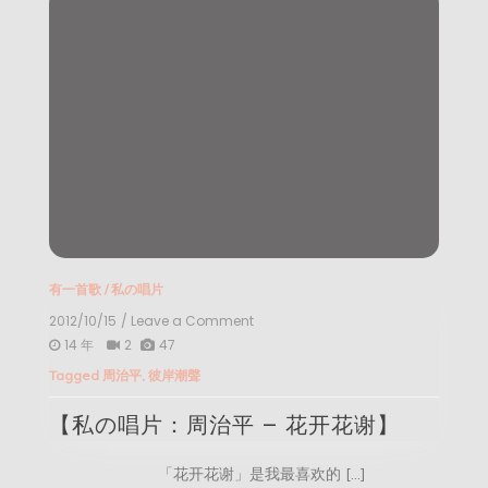
有一首歌
/
私の唱片
2012/10/15
/ Leave a Comment
on
【私
14 年
2
47
の
Tagged
周治平
,
彼岸潮聲
唱
片：
【私の唱片：周治平 – 花开花谢】
周
治
平
「花开花谢」是我最喜欢的 […]
–