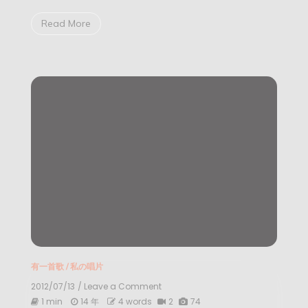
花
开
Read More
花
谢】
有一首歌
/
私の唱片
2012/07/13
/ Leave a Comment
on
【私
1 min
14 年
4 words
2
74