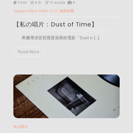
【私
1 min
4 年
17 words
6
の
Tagged
Nikon D800
,
O.S.T
,
經典原聲
唱
片：
【私の唱片：Dust of Time】
Dust
of
Time】
希臘導演安哲羅普洛斯的電影「Dust o […]
Read More
私の唱片