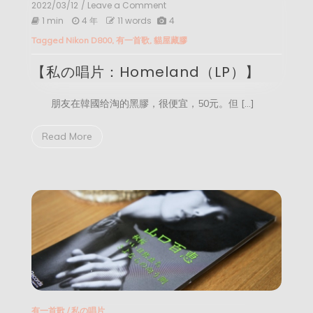
2022/03/12
/ Leave a Comment
on
【私
1 min
4 年
11 words
4
の
Tagged
Nikon D800
,
有一首歌
,
貓屋藏膠
唱
片：
【私の唱片：Homeland（LP）】
Homeland（LP）】
朋友在韓國给淘的黑膠，很便宜，50元。但 […]
Read More
有一首歌
/
私の唱片