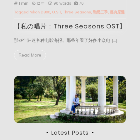
【私
1 min
12 年
90 words
76
の
Tagged
Nikon D800
,
O.S.T
,
Three Seasons
,
戀戀三季
,
經典原聲
唱
片：
【私の唱片：Three Seasons OST】
Three
Seasons
OST】
那些年狂迷各种电影海报。那些年看了好多小众电 […]
Read More
Latest Posts