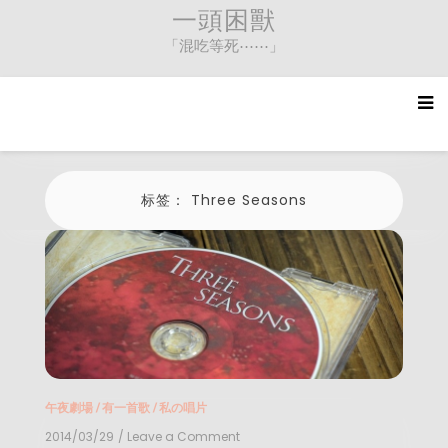
Skip
一頭困獸
to
「混吃等死⋯⋯」
content
标签：
Three Seasons
午夜劇場
/
有一首歌
/
私の唱片
2014/03/29
/ Leave a Comment
on