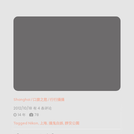
Shanghai
/
口腹之慾
/
行行攝攝
2012/10/18
【食
有 4 条评论
色：
14 年
78
鳥
Tagged
Nikon
,
上海
,
攝鬼自娛
,
靜安公園
心】