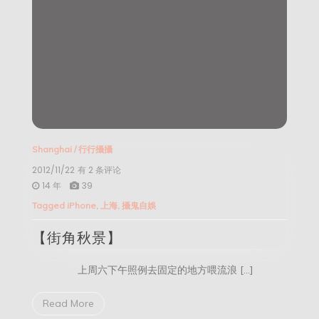
Shanghai
/
行行攝攝
2012/11/22
【街
有 2 条评论
角
14 年
39
秋
Tagged
iPhone
,
上海
,
攝鬼自娛
景】
【街角秋景】
上周六下午照例去固定的地方喂流浪 […]
Read More