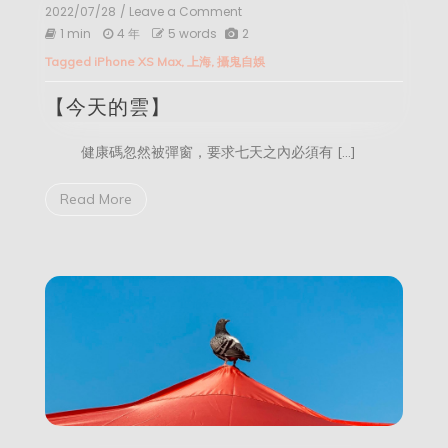
2022/07/28
/ Leave a Comment
on
【今
1 min
4 年
5 words
2
天
Tagged
iPhone XS Max
,
上海
,
攝鬼自娛
的
雲】
【今天的雲】
健康碼忽然被彈窗，要求七天之內必須有 […]
Read More