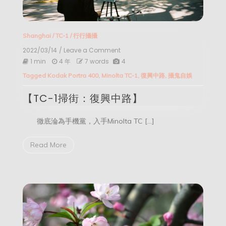
Shanghai
/
TC-1
/
行行攝攝
2022/03/14
/ Leave a Comment
on
【TC-
1 min
4 年
7 words
4
1
Tagged
Kodak Portra 400
,
Minolta TC-1
,
復興中路
,
攝鬼自娛
掃
街：
【TC-1掃街：復興中路】
復
興
中
徹底淪為手機黨，入手Minolta TC […]
路】
Read More