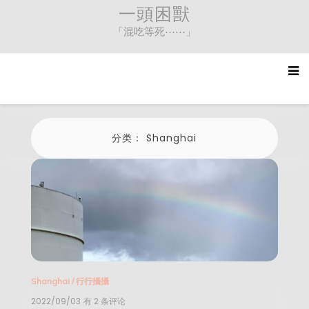
Skip
一頭困獸
to
「混吃等死⋯⋯」
content
分类：
Shanghai
Shanghai
/
行行攝攝
2022/09/03
【又
有 2 条评论