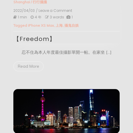
Shanghai
/
行行攝攝
2022/04/03
/ Leave a Comment
on
【Freedom】
1 min
4 年
3 words
1
Tagged
iPhone XS Max
,
上海
,
攝鬼自娛
【Freedom】
忍不住為本人年度最佳攝影單開一帖。在家坐 […]
Read More