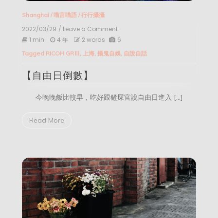
Shanghai
/
喵言喵語
/
行行攝攝
2022/03/29
/ Leave a Comment
on
【自
1 min
4 年
2 words
6
由
Tagged
RICOH GRⅢ
,
上海
,
攝鬼自娛
,
自說自話
日
倒
【自由日倒數】
數】
今晚晚飯比較早，吃好跟鏟屎官說自由日進入 […]
Read More