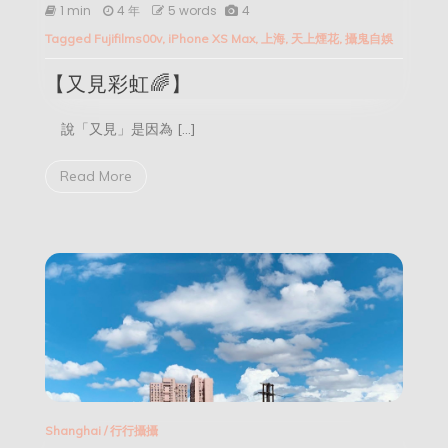
見
1 min
4 年
5 words
4
彩
Tagged
Fujifilms00v
,
iPhone XS Max
,
上海
,
天上煙花
,
攝鬼自娛
虹
🌈】
【又見彩虹🌈】
說「又見」是因為 […]
Read More
Shanghai
/
行行攝攝