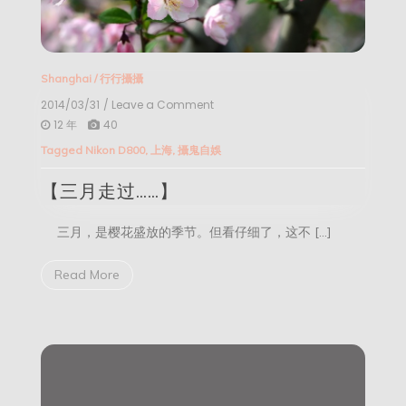
Shanghai
/
行行攝攝
2014/03/31
/ Leave a Comment
on
【三
12 年
40
月
Tagged
Nikon D800
,
上海
,
攝鬼自娛
走
过……】
【三月走过……】
三月，是樱花盛放的季节。但看仔细了，这不 […]
Read More