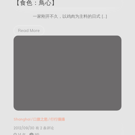
【食色：鳥心】
一家刚开不久，以鸡肉为主料的日式 […]
Read More
Shanghai
/
口腹之慾
/
行行攝攝
2012/09/30
【两
有 2 条评论
个
14 年
95