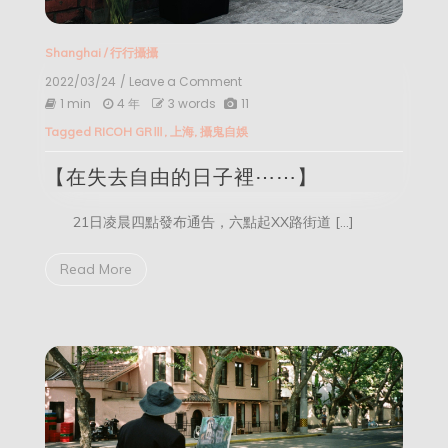
Shanghai
/
行行攝攝
2022/03/24
/ Leave a Comment
on
【在
1 min
4 年
3 words
11
失
Tagged
RICOH GRⅢ
,
上海
,
攝鬼自娛
去
自
【在失去自由的日子裡⋯⋯】
由
的
日
21日凌晨四點發布通告，六點起XX路街道 […]
子
裡⋯⋯】
Read More