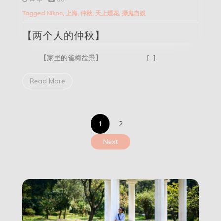
人
Tagged
Nikon
,
上海
,
仲秋
,
天上煙花
,
攝鬼自娛
的
仲
【两个人的仲秋】
秋】
【家里的雀梅盆景】 […]
Read More
文
1
2
章
Next
分
页