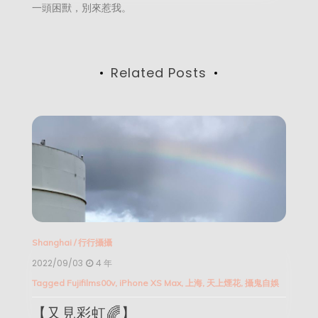
一頭困獸，別來惹我。
Related Posts
Shanghai
/
行行攝攝
2022/09/03
4 年
Tagged
Fujifilms00v
,
iPhone XS Max
,
上海
,
天上煙花
,
攝鬼自娛
【又見彩虹🌈】