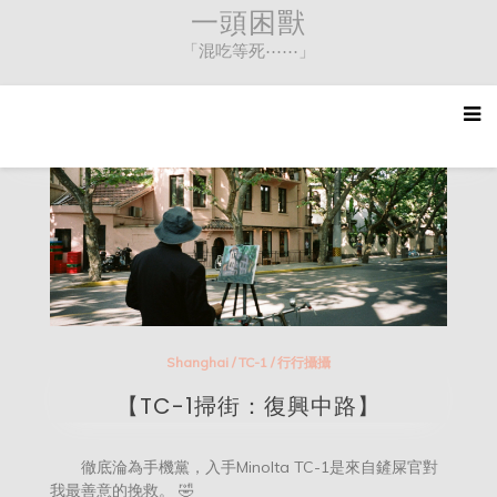
Skip
一頭困獸
to
「混吃等死⋯⋯」
content
Shanghai
/
TC-1
/
行行攝攝
【TC-1掃街：復興中路】
徹底淪為手機黨，入手Minolta TC-1是來自鏟屎官對
我最善意的挽救。 🤣