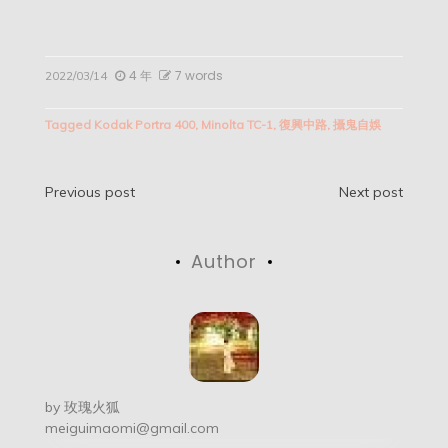
4 年
7 words
2022/03/14
Tagged
Kodak Portra 400
,
Minolta TC-1
,
復興中路
,
攝鬼自娛
文
Previous post
Next post
章
Author
导
航
by
玫瑰火狐
meiguimaomi@gmail.com