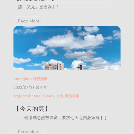
說「又見」是因為 […]
Read More
Shanghai
/
行行攝攝
2022/07/28
4 年
Tagged
iPhone XS Max
,
上海
,
攝鬼自娛
【今天的雲】
健康碼忽然被彈窗，要求七天之內必須有 […]
Read More