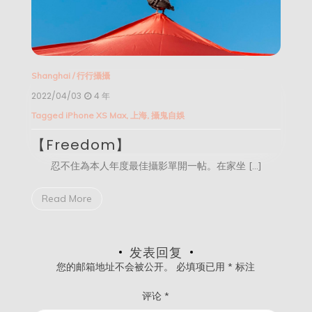
Shanghai
/
行行攝攝
2022/04/03
4 年
Tagged
iPhone XS Max
,
上海
,
攝鬼自娛
【Freedom】
忍不住為本人年度最佳攝影單開一帖。在家坐 […]
Read More
发表回复
您的邮箱地址不会被公开。
必填项已用
*
标注
评论
*