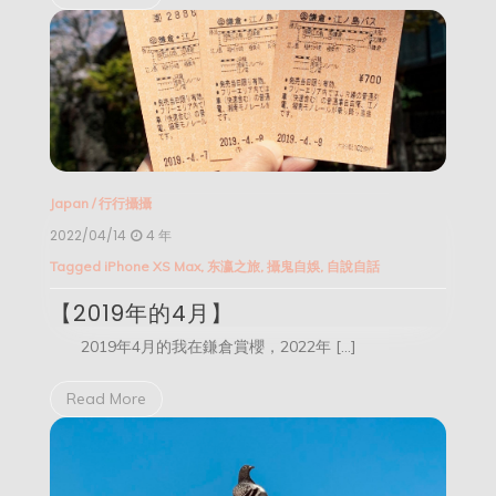
Japan
/
行行攝攝
2022/04/14
4 年
Tagged
iPhone XS Max
,
东瀛之旅
,
攝鬼自娛
,
自說自話
【2019年的4月】
2019年4月的我在鎌倉賞櫻，2022年 […]
Read More