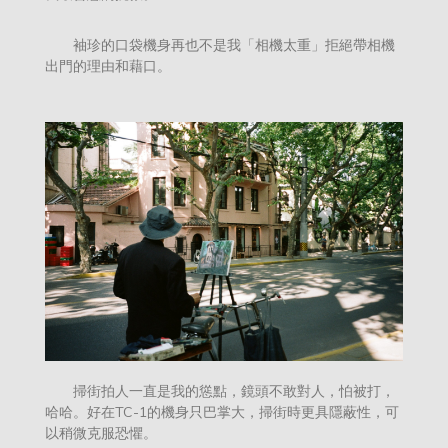
袖珍的口袋機身再也不是我「相機太重」拒絕帶相機
出門的理由和藉口。
掃街拍人一直是我的慫點，鏡頭不敢對人，怕被打，
哈哈。好在TC-1的機身只巴掌大，掃街時更具隱蔽性，可
以稍微克服恐懼。