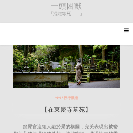
Skip
一頭困獸
to
「混吃等死⋯⋯」
content
YiYi
/
行行攝攝
【在東慶寺墓苑】
鏟屎官這組人融於景的構圖，完美表現出被鬱