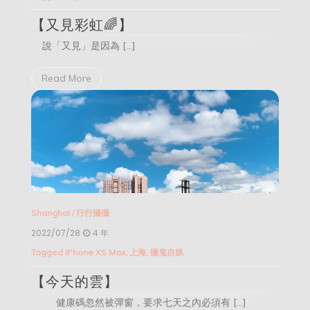
【又見彩虹🌈】
說「又見」是因為 […]
Read More
Shanghai
/
行行攝攝
2022/07/28
4 年
Tagged
iPhone XS Max
,
上海
,
攝鬼自娛
【今天的雲】
健康碼忽然被彈窗，要求七天之內必須有 […]