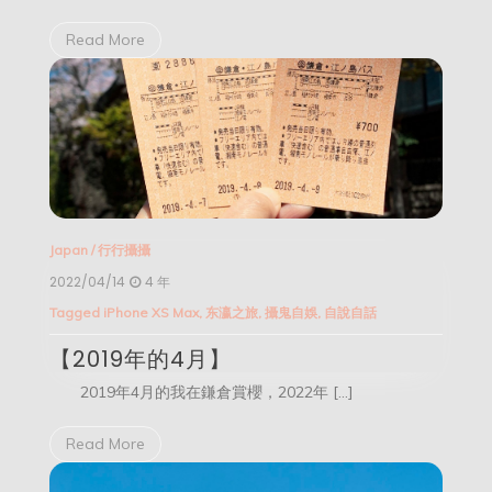
Read More
Japan
/
行行攝攝
2022/04/14
4 年
Tagged
iPhone XS Max
,
东瀛之旅
,
攝鬼自娛
,
自說自話
【2019年的4月】
2019年4月的我在鎌倉賞櫻，2022年 […]
Read More