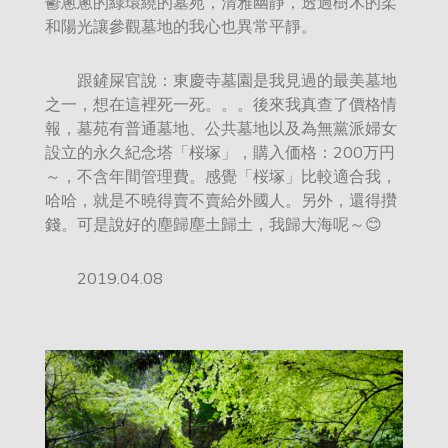
鬱蔥蔥的綠環繞的墓苑，清雅幽靜，透過樹木的柔
和陽光讓參觀墓地的我心也異常平靜。
跟鏟屎官說：東慶寺墓園是我見過的最美墓地
之一，想在這裡死一死。。。後來我真查了價格情
報，墓苑有普通墓地、公共墓地以及為無黨派婦女
設立的永久紀念塔「桜塚」，購入価格：200万円
～，不含年間管理費。感覺「桜塚」比較適合我，
哈哈，就是不曉得賣不賣給外國人。另外，還得攢
錢。可是說好的塵歸塵土歸土，我歸大海呢～😊
2019.04.08