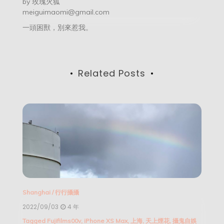
by
玫瑰火狐
meiguimaomi@gmail.com
一頭困獸，別來惹我。
Related Posts
Shanghai
/
行行攝攝
2022/09/03
4 年
Tagged
Fujifilms00v
,
iPhone XS Max
,
上海
,
天上煙花
,
攝鬼自娛