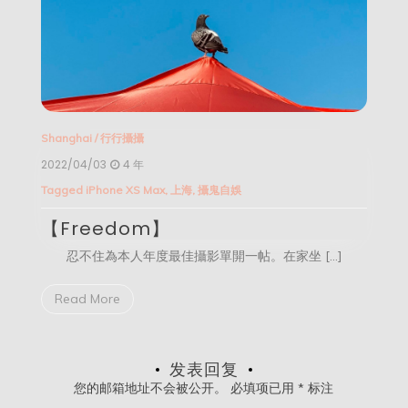
Shanghai
/
行行攝攝
2022/04/03
4 年
Tagged
iPhone XS Max
,
上海
,
攝鬼自娛
【Freedom】
忍不住為本人年度最佳攝影單開一帖。在家坐 […]
Read More
发表回复
您的邮箱地址不会被公开。
必填项已用
*
标注