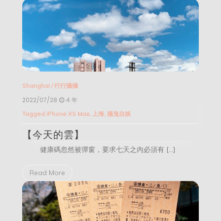
Shanghai
/
行行攝攝
2022/07/28
4 年
Tagged
iPhone XS Max
,
上海
,
攝鬼自娛
【今天的雲】
健康碼忽然被彈窗，要求七天之內必須有 […]
Read More