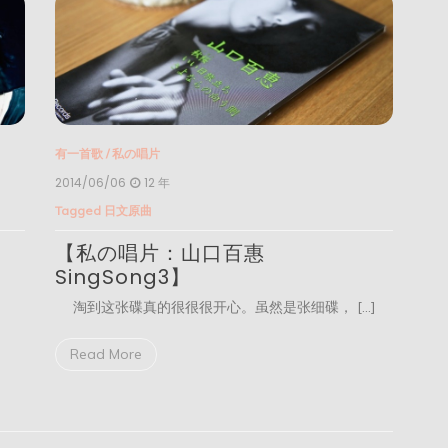
有一首歌
/
私の唱片
2014/06/06
12 年
Tagged
日文原曲
【私の唱片：山口百惠
SingSong3】
淘到这张碟真的很很很开心。虽然是张细碟， […]
Read More