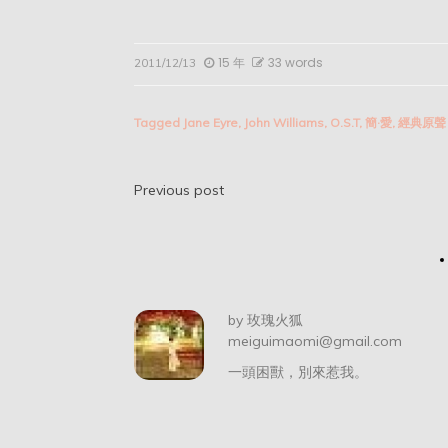
15 年
33 words
2011/12/13
Tagged
Jane Eyre
,
John Williams
,
O.S.T
,
簡·愛
,
經典原聲
文
Previous post
章
导
航
by
玫瑰火狐
meiguimaomi@gmail.com
一頭困獸，別來惹我。