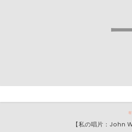
Skip
to
content
有
【私の唱片：John Will