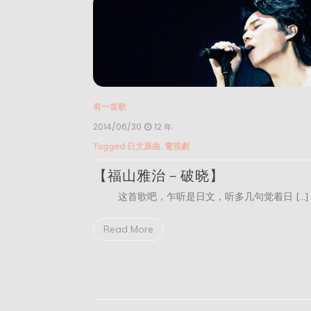
有一首歌
2014/06/30
12 年
Tagged
日文原曲
,
電視劇
【福山雅治－破晓】
这首歌吧，乍听是日文，听多几句觉着日 […]
Read More