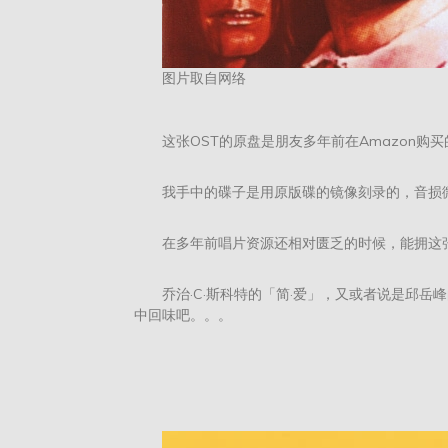
图片取自网络
这张OST的原盘是朋友多年前在Amazon购
我手中的碟子是用原版碟的镜像刻录的，音损微
在多年前唱片资源还相对匮乏的时候，能拥这张
乔治·C·斯科特的「简·爱」，又或者说是邱岳峰的「
中回味吧。。。